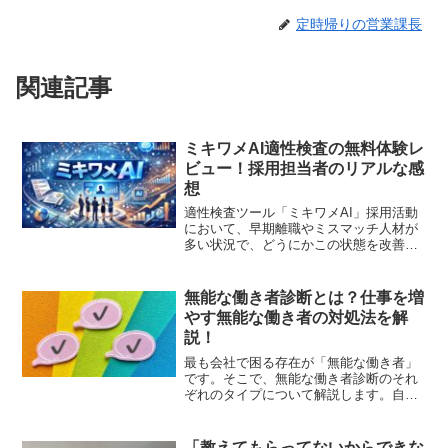
定時帰りの営業課長
関連記事
ミキワメAI適性検査の無料体験レ
ビュー！採用担当者のリアルな感
想
適性検査ツール「ミキワメAI」採用活動
において、早期離職やミスマッチ人材が
多い状況で、どうにかこの状態を改善し
ようとミキワメAIの無料体験を試してみ
ました。ミキワメAIを実際に試してみた
採用担当者として、忖度なしにリアルな
無能な働き者診断とは？仕事を増
感想を紹介します。
やす無能な働き者の対処法を解
説！
最も会社で困る存在が「無能な働き者」
です。そこで、無能な働き者診断のそれ
ぞれのタイプについて解説します。自分
がどのタイプに当てはまるか？そして、
仕事を増やす無能な働き者はどんな特徴
があり、どのように対処したらよいのか
「教えてもらってないからできな