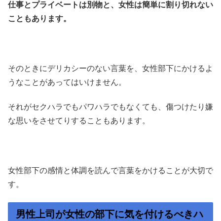
仕事とプライベートは別物と、女性は簡単に割り切れない
こともあります。
そのときにデリカシーのない言葉を、女性部下にかけるよ
うなことがあってはいけません。
それがセクハラでもパワハラでもなくても、傷つけたり嫌
な思いをさせてりすることもあります。
女性部下の感情と体調を読んで言葉をかけることが大切で
す。
男性上司が女性の部下に気を付けるべきハ