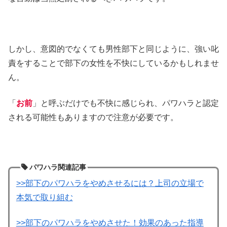
しかし、意図的でなくても男性部下と同じように、強い叱
責をすることで部下の女性を不快にしているかもしれませ
ん。
「
お前
」と呼ぶだけでも不快に感じられ、パワハラと認定
される可能性もありますので注意が必要です。
パワハラ関連記事
>>部下のパワハラをやめさせるには？上司の立場で
本気で取り組む
>>部下のパワハラをやめさせた！効果のあった指導