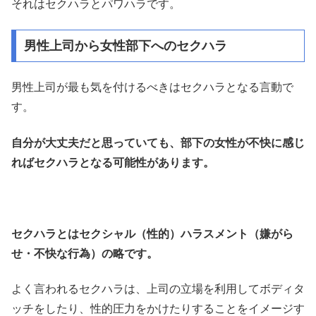
それはセクハラとパワハラです。
男性上司から女性部下へのセクハラ
男性上司が最も気を付けるべきはセクハラとなる言動で
す。
自分が大丈夫だと思っていても、部下の女性が不快に感じ
ればセクハラとなる可能性があります。
セクハラとはセクシャル（性的）ハラスメント（嫌がら
せ・不快な行為）の略です。
よく言われるセクハラは、上司の立場を利用してボディタ
ッチをしたり、性的圧力をかけたりすることをイメージす