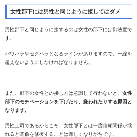
女性部下には男性と同じように接してはダメ
男性部下と同じように接するのは女性の部下には御法度で
す。
パワハラやセクハラとなるラインがありますので、一線を
超えないようにしなければなりません。
また、部下の女性との接し方は意識して行わないと、
女性
部下のモチベーションを下げたり、嫌われたりする原因と
なります。
男性上司であるからこそ、女性部下とは一度信頼関係が壊
れると関係を修復することは難しくなりがちです。