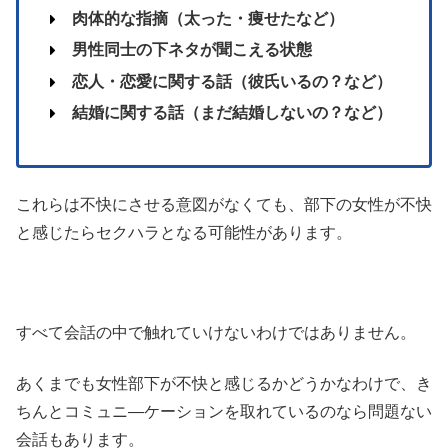
肉体的な指摘（太った・痩せたなど）
男性同士の下ネタが聞こえる状態
恋人・恋愛に関する話（彼氏いるの？など）
結婚に関する話（まだ結婚しないの？など）
これらは不快にさせる意図がなくても、部下の女性が不快
と感じたらセクハラとなる可能性があります。
すべて会話の中で触れていけないわけではありません。
あくまでも女性部下が不快と感じるかどうかなわけで、き
ちんとコミュニ―ケーションを取れているのなら問題ない
会話もあります。