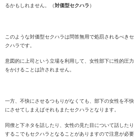
るかもしれません。（
対価型セクハラ
）
このような対価型セクハラは問答無用で処罰されるべきセ
クハラです。
意図的に上司という立場を利用して、女性部下に性的圧力
をかけることは許されません。
一方、不快にさせるつもりがなくても、部下の女性を不快
にさせてしまえばそれもまたセクハラとなります。
同僚と下ネタを話したり、女性の見た目について話したり
するこでもセクハラとなることがありますので注意が必要