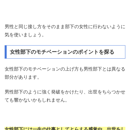
男性と同じ接し方をそのまま部下の女性に行わないように
気を使いましょう。
女性部下のモチベーションのポイントを探る
女性部下のモチベーションの上げ方も男性部下とは異なる
部分があります。
男性部下のように強く発破をかけたり、出世をちらつかせ
ても響かないかもしれません。
女性部下には一生の仕事としてとらえる感覚や、出世をし