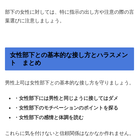
部下の女性に対しては、特に指示の出し方や注意の際の言
葉選びに注意しましょう。
女性部下との基本的な接し方とハラスメン
ト まとめ
男性上司は女性部下との基本的な接し方を守りましょう。
・女性部下には男性と同じように接してはダメ
・女性部下のモチベーションのポイントを探る
・女性部下の感情と体調を読む
これらに気を付けないと信頼関係はなかなか作れません。