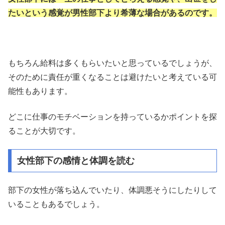
たいという感覚が男性部下より希薄な場合があるのです。
もちろん給料は多くもらいたいと思っているでしょうが、
そのために責任が重くなることは避けたいと考えている可
能性もあります。
どこに仕事のモチベーションを持っているかポイントを探
ることが大切です。
女性部下の感情と体調を読む
部下の女性が落ち込んでいたり、体調悪そうにしたりして
いることもあるでしょう。