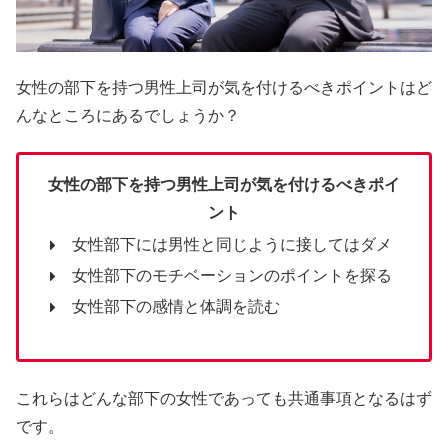
女性の部下を持つ男性上司が気を付けるべきポイントはど
んなところにあるでしょうか？
女性の部下を持つ男性上司が気を付けるべきポイ
ント
女性部下には男性と同じように接してはダメ
女性部下のモチベーションのポイントを探る
女性部下の感情と体調を読む
これらはどんな部下の女性であっても共通事項となるはず
です。