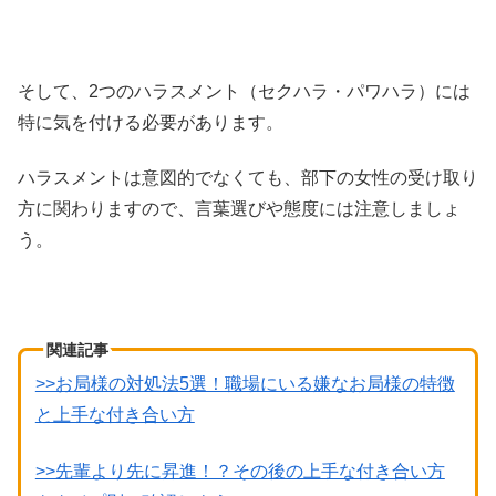
そして、2つのハラスメント（セクハラ・パワハラ）には
特に気を付ける必要があります。
ハラスメントは意図的でなくても、部下の女性の受け取り
方に関わりますので、言葉選びや態度には注意しましょ
う。
関連記事
>>お局様の対処法5選！職場にいる嫌なお局様の特徴
と上手な付き合い方
>>先輩より先に昇進！？その後の上手な付き合い方