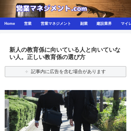
Home
営業
営業マネジメント
副業
建設業界
マイ
新人の教育係に向いている人と向いていな
い人。正しい教育係の選び方
記事内に広告を含む場合があります