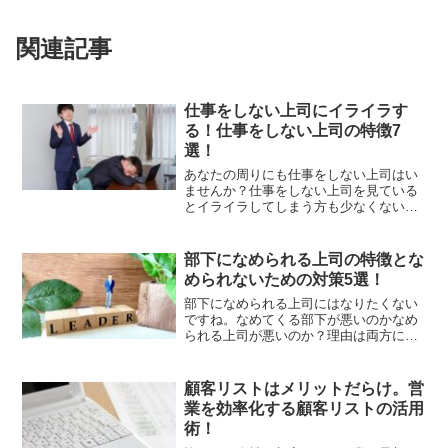
関連記事
仕事をしない上司にイライラす
る！仕事をしない上司の特徴7
選！
あなたの周りにも仕事をしない上司はい
ませんか？仕事をしない上司を見ている
とイライラしてしまう方も少なくないは
ずです。そこで、仕事をしない上司には
どんな特徴があるのかを考えてみましょ
う。仕事をしない上司について大きく7つ
部下になめられる上司の特徴とな
の特徴を紹介します。
められないための対策5選！
部下になめられる上司にはなりたくない
ですね。なめてくる部下が悪いのかなめ
られる上司が悪いのか？理由は両方にあ
るのですが、なめれられる上司には共通
点があります。部下になめられる上司に
はどんな特徴があるのでしょうか？部下
顧客リストはメリットだらけ。営
になめられないようにするにはどうした
業を効率化する顧客リストの活用
らよいのか、対策を考えてみましょう！
術！