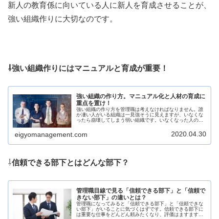
新人の教育係に向いている人に新人を育成させることが、
強い組織作りに大切なのです。
⇩強い組織作りにはマニュアルと育成が重要！
強い組織の作り方。マニュアル化と人材の育成に
重点を置け！
強い組織の作り方を管理職は考えなければなりません。誰
か凄い人がいる組織は一見強そうに見えますが、いなくな
ったら崩壊してしまう弱い組織です。いなくなった人の穴
をすぐ埋めれるようにマニュアル化と人材育成が不可欠で
す。強い組織の作り方を考えていきましょう。
2020.04.30
eigyomanagement.com
⇩
信頼できる部下とはどんな部下？
管理職目線で見る「信頼できる部下」と「信頼で
きない部下」の違いとは？
管理職になってみると「信頼できる部下」と「信頼できな
い部下」がいることに気づくはずです。信頼できる部下に
は重要な仕事をどんどん頼みたくなり、評価はますます上