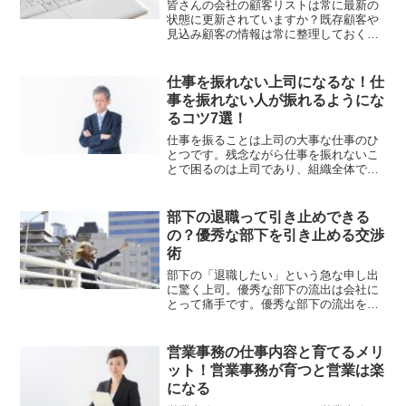
皆さんの会社の顧客リストは常に最新の
状態に更新されていますか？既存顧客や
見込み顧客の情報は常に整理しておくこ
とで、営業活動はグッと楽になります。
それでは顧客リストのメリットを確認
し、一緒に営業活動を効率化する活用術
仕事を振れない上司になるな！仕
を考えてみましょう！
事を振れない人が振れるようにな
るコツ7選！
仕事を振ることは上司の大事な仕事のひ
とつです。残念ながら仕事を振れないこ
とで困るのは上司であり、組織全体でみ
てもデメリットがあります。そこで、仕
事を振れない上司によるデメリットと、
仕事を振れない人が振れるようになるた
部下の退職って引き止めできる
めのコツを解説します。
の？優秀な部下を引き止める交渉
術
部下の「退職したい」という急な申し出
に驚く上司。優秀な部下の流出は会社に
とって痛手です。優秀な部下の流出を防
ぐため引き止め交渉を上司は行いたいと
ころ。しかし、部下の退職を引き止める
ことはできるのでしょうか？理由や交渉
営業事務の仕事内容と育てるメリ
次第で引き止めできること...
ット！営業事務が育つと営業は楽
になる