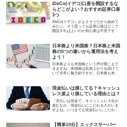
iDeCo(イデコ)口座を開設するな
らどこがよい？おすすめ証券口座
3つ
iDeCo(イデコ）がよさそうだから始めて
みたい。そう思っても証券口座はどこで
開設すればよいのか初心者は不安ですよ
ね。そこで、iDeCo口座開設におすすめ
のネット証券を3つご紹介します。証券会
社の選び方のポイントを確認していきま
日本株より米国株？日本株と米国
しょう。
株の5つの違いから運用法を考え
よう！
日本株よりも米国株という声が聞こえて
きますね。米国株は右肩上がりを続けて
いて非常に魅力的ですが、日本株も米国
株同様、リーマンショック以降右肩上が
りの株価を継続してきました。日本株と
米国株の違いはどこにあるのでしょう
現金払いは損してる？キャッシュ
か？日本株と米国株の違いを正しく理解
レス派より損している理由とは？
して、今後の運用法を考えてみましょ
う。
「支払いは現金で」キャッシュレス化が
進むなか、現金払いにこだわる人がいま
すよね。いつまでも現金払いにこだわっ
ている人は、すでに大損しています。こ
の記事では現金払いのデメリットから大
損している5つの理由を解説します。
【簡単10分】エックスサーバー