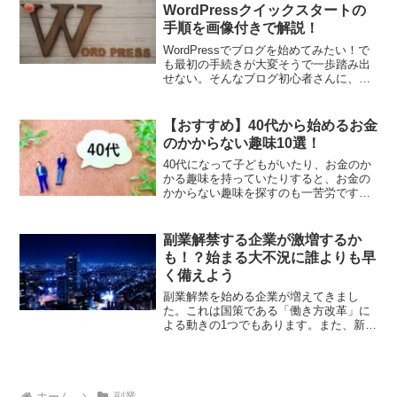
WordPressクイックスタートの
手順を画像付きで解説！
WordPressでブログを始めてみたい！で
も最初の手続きが大変そうで一歩踏み出
せない。そんなブログ初心者さんに、エ
ックスサーバーのWordPressクイックス
タートをご紹介します。難しい手続きは
一切不要で、簡単10分でWordPressブロ
【おすすめ】40代から始めるお金
グを始められますよ。
のかからない趣味10選！
40代になって子どもがいたり、お金のか
かる趣味を持っていたりすると、お金の
かからない趣味を探すのも一苦労です。
そこで、40代から始めやすくお金のかか
らない趣味10選を紹介します。40代だか
らこそ始めると楽しい趣味を厳選しまし
副業解禁する企業が激増するか
たので、よかったら参考にしてみてくだ
も！？始まる大不況に誰よりも早
さい。
く備えよう
副業解禁を始める企業が増えてきまし
た。これは国策である「働き方改革」に
よる動きの1つでもあります。また、新型
コロナウィルスによる影響により世界経
済が混乱し始めたことで、副業解禁の流
れは加速していく可能性があります。始
まりそうな大不況に、誰よりも早く備え
ていくことが重要ではないでしょうか？
ホーム
副業