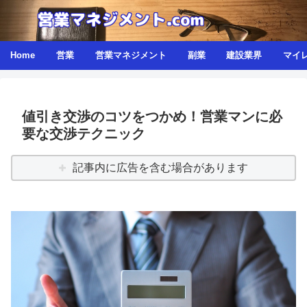
Home
営業
営業マネジメント
副業
建設業界
マイ
値引き交渉のコツをつかめ！営業マンに必
要な交渉テクニック
記事内に広告を含む場合があります