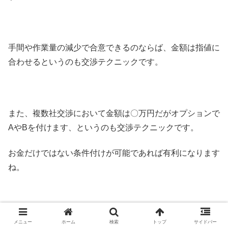
手間や作業量の減少で合意できるのならば、金額は指値に
合わせるというのも交渉テクニックです。
また、複数社交渉において金額は〇万円だがオプションで
AやBを付けます、というのも交渉テクニックです。
お金だけではない条件付けが可能であれば有利になります
ね。
⇩
合わせて読みたい！正しい見積書作成に関する記事
メニュー
ホーム
検索
トップ
サイドバー