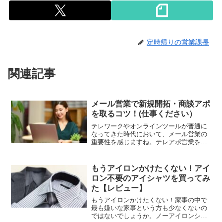
定時帰りの営業課長
関連記事
メール営業で新規開拓・商談アポ
を取るコツ！(仕事ください）
テレワークやオンラインツールが普通に
なってきた時代において、メール営業の
重要性を感じますね。テレアポ営業をし
ても訪問が難しかったり、テレワークで
担当者が会社にいなかったりすることも
多いのが現状です。そこで初めてメール
もうアイロンかけたくない！アイ
営業をされる方に新規開拓・商談アポを
ロン不要のアイシャツを買ってみ
取るコツを紹介します。
た【レビュー】
もうアイロンかけたくない！家事の中で
最も嫌いな家事という方も少なくないの
ではないでしょうか。ノーアイロンシャ