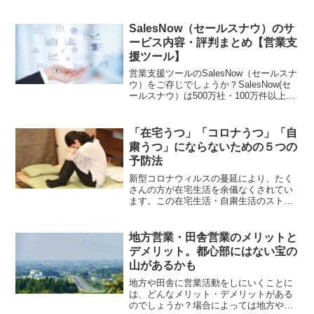
ツを買っても洗濯したらシワシワ。アイ
ロンがけなんか大嫌い！そんなあなたに
朗報です。アイロンがけ不要の「アイシ
SalesNow（セールスナウ）のサ
ャツ」を買ってみましたが、本当にアイ
ービス内容・評判まとめ【営業支
ロン不要ですので紹介します。
援ツール】
営業支援ツールのSalesNow（セールスナ
ウ）をご存じでしょうか？SalesNow(セ
ールスナウ）は500万社・100万件以上の
連絡先データから、詳細検索してターゲ
ット企業を選定できるサービスです。こ
こではSalesNowのサービス内容と評判を
「在宅うつ」「コロナうつ」「自
紹介します。
粛うつ」にならないための５つの
予防法
新型コロナウィルスの蔓延により、たく
さんの方が在宅生活を余儀なくされてい
ます。この在宅生活・自粛生活のストレ
スで、うつ症状が発症してしまう方も少
なくありません。そこで、「在宅うつ」
「コロナうつ」「自粛うつ」にならない
地方営業・田舎営業のメリットと
ように、5つの予防法をご紹介します。
デメリット。都心部にはない宝の
山があるかも
地方や田舎に営業活動をしにいくことに
は、どんなメリット・デメリットがある
のでしょうか？場合によっては地方や田