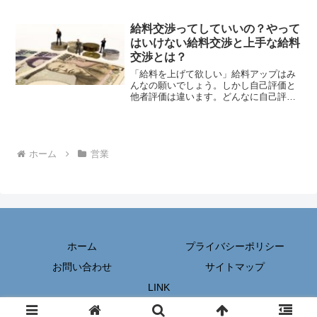
舎には宝の山が隠れている可能性があり
ます。都心部から移動時間をかける価値
があるのか。地方営業・田舎営業を成功
給料交渉ってしていいの？やって
させる方法を解説します。
はいけない給料交渉と上手な給料
交渉とは？
「給料を上げて欲しい」給料アップはみ
んなの願いでしょう。しかし自己評価と
他者評価は違います。どんなに自己評価
が高くても評価者が評価しなければ給料
はあがりません。実は給料交渉にはやっ
てはいけない給料交渉と、やっていい給
料交渉があります。この2つの給与の考え
方について考えてみましょう。
ホーム
営業
ホーム
プライバシーポリシー
お問い合わせ
サイトマップ
LINK
© 2019-2026 営業マネジメント.com.