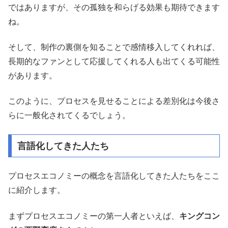
ではありますが、その孤独を和らげる効果も期待できます
ね。
そして、制作の裏側を知ることで感情移入してくれれば、
長期的なファンとして応援してくれる人も出てくる可能性
があります。
このように、プロセスを見せることによる差別化は今後さ
らに一般化されてくるでしょう。
言語化してきた人たち
プロセスエコノミーの概念を言語化してきた人たちをここ
に紹介します。
まずプロセスエコノミーの第一人者といえば、
キングコン