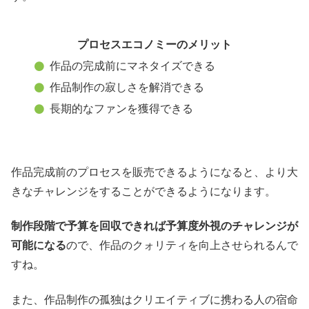
プロセスエコノミーのメリット
作品の完成前にマネタイズできる
作品制作の寂しさを解消できる
長期的なファンを獲得できる
作品完成前のプロセスを販売できるようになると、より大
きなチャレンジをすることができるようになります。
制作段階で予算を回収できれば予算度外視のチャレンジが
可能になる
ので、作品のクォリティを向上させられるんで
すね。
また、作品制作の孤独はクリエイティブに携わる人の宿命