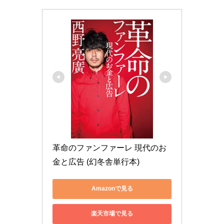
革命のファンファーレ 現代のお
金と広告 (幻冬舎単行本)
Amazonで見る
楽天市場で見る