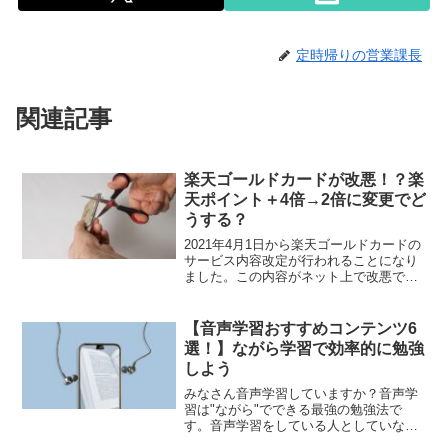
定時帰りの営業課長
関連記事
楽天ゴールドカードが改悪！？楽
天ポイント＋4倍→2倍に変更でど
うする？
2021年4月1日から楽天ゴールドカードの
サービス内容改定が行われることになり
ました。この内容がネット上で改悪であ
ると話題になっています。楽天ゴールド
カードの改悪に伴って、現ユーザーはど
うするのがよいのかを考えてみましょ
【音声学習おすすめコンテンツ6
う。
選！】ながら学習で効率的に勉強
しよう
みなさん音声学習していますか？音声学
習は"ながら"でできる最強の勉強法で
す。音声学習をしている人としていない
人で時間の有効性が変わり、大きな差が