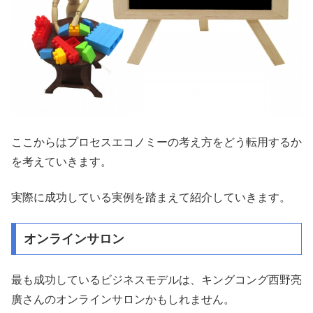
ここからはプロセスエコノミーの考え方をどう転用するか
を考えていきます。
実際に成功している実例を踏まえて紹介していきます。
オンラインサロン
最も成功しているビジネスモデルは、キングコング西野亮
廣さんのオンラインサロンかもしれません。