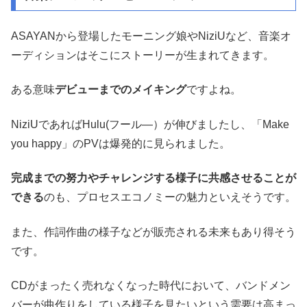
ASAYANから登場したモーニング娘やNiziUなど、音楽オ
ーディションはそこにストーリーが生まれてきます。
ある意味
デビューまでのメイキング
ですよね。
NiziUであればHulu(フール―）が伸びましたし、「Make
you happy」のPVは爆発的に見られました。
完成までの努力やチャレンジする様子に共感させることが
できる
のも、プロセスエコノミーの魅力といえそうです。
また、作詞作曲の様子などが販売される未来もあり得そう
です。
CDがまったく売れなくなった時代において、バンドメン
バーが曲作りをしている様子を見たいという需要は高まっ