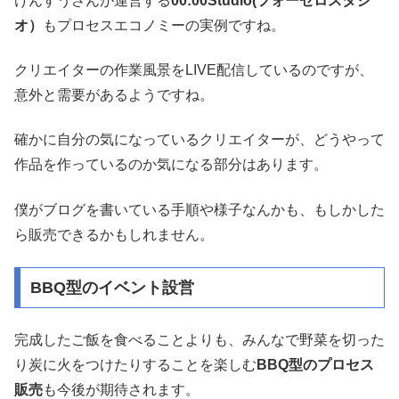
けんすうさんが運営する
00:00Studio(フォーゼロスタジ
オ）
もプロセスエコノミーの実例ですね。
クリエイターの作業風景をLIVE配信しているのですが、
意外と需要があるようですね。
確かに自分の気になっているクリエイターが、どうやって
作品を作っているのか気になる部分はあります。
僕がブログを書いている手順や様子なんかも、もしかした
ら販売できるかもしれません。
BBQ型のイベント設営
完成したご飯を食べることよりも、みんなで野菜を切った
り炭に火をつけたりすることを楽しむ
BBQ型のプロセス
販売
も今後が期待されます。