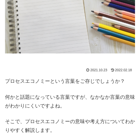
2021.10.23
2022.02.18
プロセスエコノミーという言葉をご存じでしょうか？
何かと話題になっている言葉ですが、なかなか言葉の意味
がわかりにくいですよね。
そこで、プロセスエコノミーの意味や考え方についてわか
りやすく解説します。