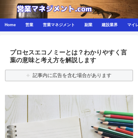
Home
営業
営業マネジメント
副業
建設業界
マイ
プロセスエコノミーとは？わかりやすく言
葉の意味と考え方を解説します
記事内に広告を含む場合があります