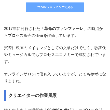
Yahoo!ショッピングで見る
2017年に刊行された「
革命のファンファーレ
」の時点か
らプロセス販売の価値を評価しています。
実際に映画のメイキングとしての文章だけでなく、歌舞伎
やミュージカルでもプロセスエコノミーで成功されていま
す。
オンラインサロンは僕も入っていますが、とても参考にな
りますね。
クリエイターの作業風景