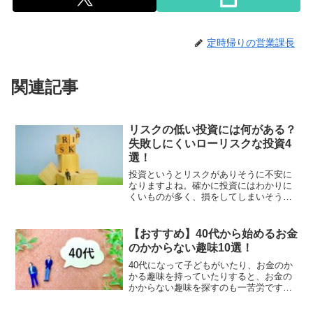
定時帰りの営業課長
関連記事
リスクの低い投資には何がある？
失敗しにくいローリスクな投資4
選！
投資というとリスクがありそうに不安に
なりますよね。確かに投資にはわかりに
くいものが多く、損をしてしまいそうな
不安がつきまといます。しかし、超低金
利時代となり銀行預金していもお金は増
えていきません。失敗しにくいローリス
【おすすめ】40代から始めるお金
クな投資を４つご紹介しますので、是非
のかからない趣味10選！
参考にしてみて下さいね。
40代になって子どもがいたり、お金のか
かる趣味を持っていたりすると、お金の
かからない趣味を探すのも一苦労です。
そこで、40代から始めやすくお金のかか
らない趣味10選を紹介します。40代だか