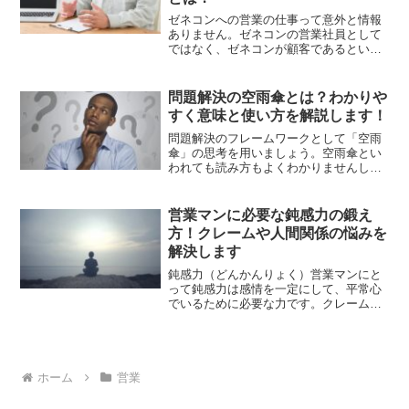
ゼネコンへの営業の仕事って意外と情報
ありません。ゼネコンの営業社員として
ではなく、ゼネコンが顧客であるという
営業の仕事です。そこで、ゼネコン向け
の営業の流れを理解できるように、受注
フローと営業手順について解説したいと
問題解決の空雨傘とは？わかりや
思います。
すく意味と使い方を解説します！
問題解決のフレームワークとして「空雨
傘」の思考を用いましょう。空雨傘とい
われても読み方もよくわかりませんし、
どういう意味だかもわかりにくいですよ
ね。そこで「空雨傘」の意味や使い方を
わかりやすく解説します。空雨傘の使い
営業マンに必要な鈍感力の鍛え
方をマスターすれば、問題点と解決策が
方！クレームや人間関係の悩みを
見つかりやすいので参考にしてみてくだ
解決します
さい。
鈍感力（どんかんりょく）営業マンにと
って鈍感力は感情を一定にして、平常心
でいるために必要な力です。クレームな
ど嫌な仕事への対応、難しい人間関係。
嫌な気持ちになったり、ネガティブな感
情が湧いてきてしまうこともあるでしょ
う。そんなときに必要な鈍感力は鍛えら
れます。鈍感力の鍛え方5選について紹介
ホーム
営業
しましょう。