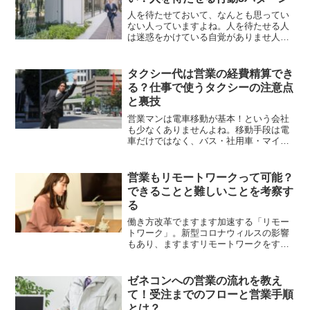
人を待たせておいて、なんとも思ってい
ない人っていますよね。人を待たせる人
は迷惑をかけている自覚がありませ人を
待たせてしまっている人はどのような行
動をしているのでしょうか？人を待たせ
る人の行動5パターンについて考えてみま
タクシー代は営業の経費精算でき
しょう。
る？仕事で使うタクシーの注意点
と裏技
営業マンは電車移動が基本！という会社
も少なくありませんよね。移動手段は電
車だけではなく、バス・社用車・マイカ
ー・タクシーとありますが、タクシーを
使いたい場面も少なくありません。タク
シー代は営業の経費精算できるのでしょ
営業もリモートワークって可能？
うか？仕事で使うタクシーの注意点と裏
できることと難しいことを考察す
技について解説します。
る
働き方改革でますます加速する「リモー
トワーク」。新型コロナウィルスの影響
もあり、ますますリモートワークをする
会社が増えてきました。営業職もリモー
トワークをする事は可能なのでしょう
か？営業のリモートワークについて、で
ゼネコンへの営業の流れを教え
きることと難しいことを考察します。
て！受注までのフローと営業手順
とは？