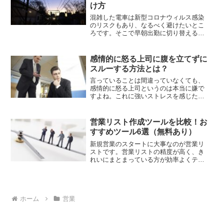
け方
混雑した電車は新型コロナウィルス感染
のリスクもあり、なるべく避けたいとこ
ろです。そこで早朝出勤に切り替えるこ
とをおすすめします。みなし労働時間制
においては時間差通勤という最大メリッ
トが期待できます。早朝出勤のメリッ
感情的に怒る上司に腹を立てずに
ト・注意点・続け方についても詳しく紹
スルーする方法とは？
介します。
言っていることは間違っていなくても、
感情的に怒る上司というのは本当に嫌で
すよね。これに強いストレスを感じた
り、悩んだりしている人も多いはずで
す。そんな感情的に怒る上司の言葉や態
度を華麗にスルーするコツをご紹介しま
営業リスト作成ツールを比較！お
す 。
すすめツール6選（無料あり）
新規営業のスタートに大事なのが営業リ
ストです。営業リストの精度が高く、き
れいにまとまっている方が効率よくテレ
アポ営業をすることが可能です。ここで
利用したいのが営業リスト作成ツール。
簡単に絞込検索して作れるツールから無
料で使えるツールまで、厳選した6つの営
業リスト作成ツールをご紹介します。
ホーム
営業