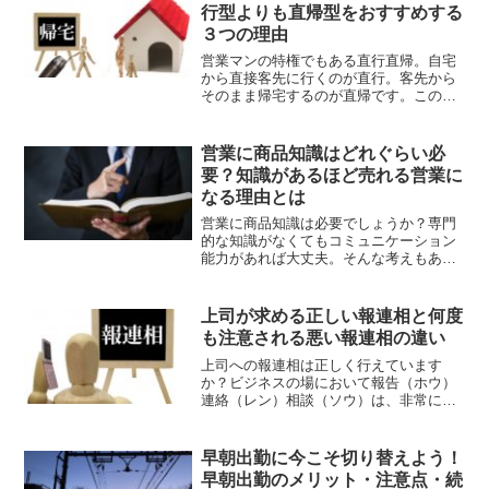
行型よりも直帰型をおすすめする
３つの理由
営業マンの特権でもある直行直帰。自宅
から直接客先に行くのが直行。客先から
そのまま帰宅するのが直帰です。この営
業マンの直行直帰ですが、特に直帰を活
用するのがおすすめです。なぜ直行型よ
りも直帰型をおすすめするのか？３つの
営業に商品知識はどれぐらい必
理由を解説します。
要？知識があるほど売れる営業に
なる理由とは
営業に商品知識は必要でしょうか？専門
的な知識がなくてもコミュニケーション
能力があれば大丈夫。そんな考えもあり
ますね。ただし、結論からいえば売れる
営業になるためには商品知識は必要で
す。知識があるほど売れる営業になる理
上司が求める正しい報連相と何度
由を解説していきます。
も注意される悪い報連相の違い
上司への報連相は正しく行えています
か？ビジネスの場において報告（ホウ）
連絡（レン）相談（ソウ）は、非常に重
要なこととされています。では、上司へ
の正しい報連相とはどのように行えばよ
いのでしょうか？何度も注意される悪い
早朝出勤に今こそ切り替えよう！
報連相と合わせて考えてみましょう。
早朝出勤のメリット・注意点・続