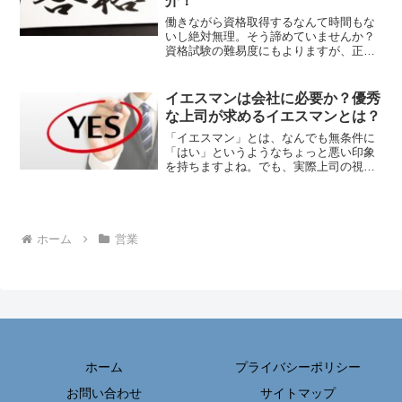
介！
働きながら資格取得するなんて時間もな
いし絶対無理。そう諦めていませんか？
資格試験の難易度にもよりますが、正し
い勉強法を行えば一発取得することも可
能です。これができれば一発合格！忙し
い社会人向けの勉強法をご紹介します。
イエスマンは会社に必要か？優秀
な上司が求めるイエスマンとは？
「イエスマン」とは、なんでも無条件に
「はい」というようなちょっと悪い印象
を持ちますよね。でも、実際上司の視点
で見ると、本当に自分の近くに欲しい人
材はイエスマンであることに気がつきま
す。実はイエスマンは会社に必要な人材
なのです。優秀な上司に最も重宝される
イエスマンについて考えていきましょ
ホーム
営業
う。
ホーム
プライバシーポリシー
お問い合わせ
サイトマップ