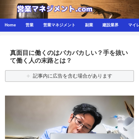
Home
営業
営業マネジメント
副業
建設業界
マイ
真面目に働くのはバカバカしい？手を抜い
て働く人の末路とは？
記事内に広告を含む場合があります