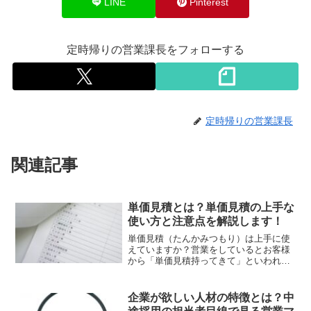
LINE
Pinterest
定時帰りの営業課長をフォローする
定時帰りの営業課長
関連記事
単価見積とは？単価見積の上手な
使い方と注意点を解説します！
単価見積（たんかみつもり）は上手に使
えていますか？営業をしているとお客様
から「単価見積持ってきて」といわれる
ことがあるはずです。そこで単価見積の
上手な使い方と注意点を解説します。単
価見積の使い方ひとつで戦略性が高まり
企業が欲しい人材の特徴とは？中
ますので覚えていきましょう。