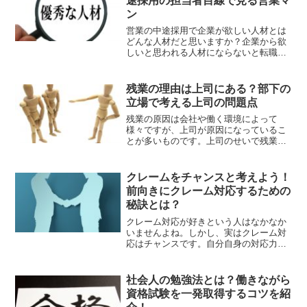
途採用の担当者目線で見る営業マ
ン
営業の中途採用で企業が欲しい人材とは
どんな人材だと思いますか？企業から欲
しいと思われる人材にならないと転職は
うまくいきません。欲しいと思われて優
遇される人材には特徴があります。営業
の中途採用担当者として、優遇する人材
残業の理由は上司にある？部下の
のポイント・必須条件・消去法のポイン
立場で考える上司の問題点
トなどをご紹介します。
残業の原因は会社や働く環境によって
様々ですが、上司が原因になっているこ
とが多いものです。上司のせいで残業と
なる理由はどんなことが考えられるの
か？部下の立場で考えると上司の在り方
にどのような問題点があるのか？考察
クレームをチャンスと考えよう！
し、解説していきます。
前向きにクレーム対応するための
秘訣とは？
クレーム対応が好きという人はなかなか
いませんよね。しかし、実はクレーム対
応はチャンスです。自分自身の対応力ア
ップにつながり、うまく立ち回れば顧客
との信頼関係が深まります。そこで、
数々のクレーム対応をしてきた営業管理
社会人の勉強法とは？働きながら
職として、クレームはチャンスである理
資格試験を一発取得するコツを紹
由と心構えを紹介します。